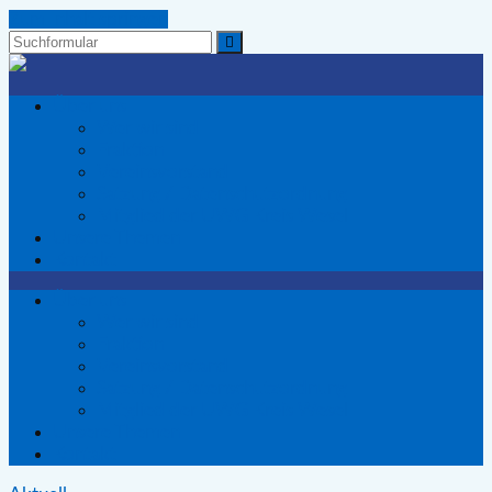
Zum Inhalt springen
Suchen
Wir
Voerder
Über uns
-
Wer wir sind
Die
Fraktion
Wählergemeinschaft
Vereinsvorstand
für
Satzung / Datenschutzordnung
Voerde
Mitglied der UWG Kreis Wesel
Unsere Themen
Kontakt
Über uns
Wer wir sind
Fraktion
Vereinsvorstand
Satzung / Datenschutzordnung
Mitglied der UWG Kreis Wesel
Unsere Themen
Kontakt