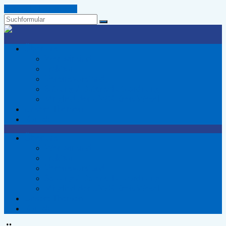
Zum Inhalt springen
Suchen
Wir
Voerder
Über uns
-
Wer wir sind
Die
Fraktion
Wählergemeinschaft
Vereinsvorstand
für
Satzung / Datenschutzordnung
Voerde
Mitglied der UWG Kreis Wesel
Unsere Themen
Kontakt
Über uns
Wer wir sind
Fraktion
Vereinsvorstand
Satzung / Datenschutzordnung
Mitglied der UWG Kreis Wesel
Unsere Themen
Kontakt