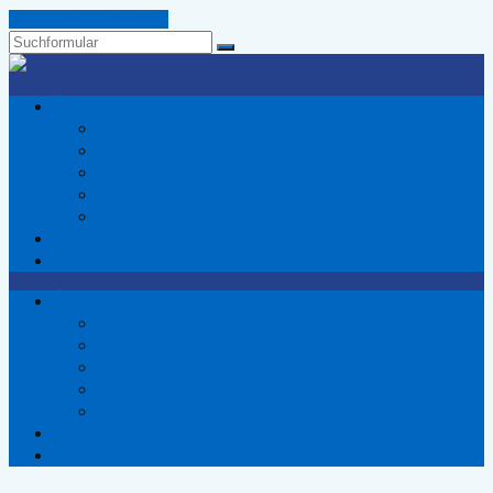
Zum Inhalt springen
Suchen
Wir
Voerder
Über uns
-
Wer wir sind
Die
Fraktion
Wählergemeinschaft
Vereinsvorstand
für
Satzung / Datenschutzordnung
Voerde
Mitglied der UWG Kreis Wesel
Unsere Themen
Kontakt
Über uns
Wer wir sind
Fraktion
Vereinsvorstand
Satzung / Datenschutzordnung
Mitglied der UWG Kreis Wesel
Unsere Themen
Kontakt