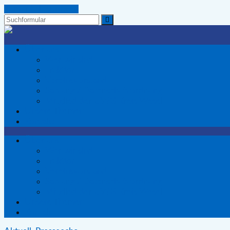
Zum Inhalt springen
Suchen
Wir
Voerder
Über uns
-
Wer wir sind
Die
Fraktion
Wählergemeinschaft
Vereinsvorstand
für
Satzung / Datenschutzordnung
Voerde
Mitglied der UWG Kreis Wesel
Unsere Themen
Kontakt
Über uns
Wer wir sind
Fraktion
Vereinsvorstand
Satzung / Datenschutzordnung
Mitglied der UWG Kreis Wesel
Unsere Themen
Kontakt