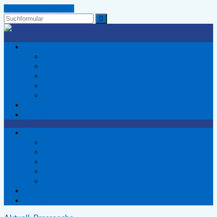
Zum Inhalt springen
Suchen
Wir
Voerder
Über uns
-
Wer wir sind
Die
Fraktion
Wählergemeinschaft
Vereinsvorstand
für
Satzung / Datenschutzordnung
Voerde
Mitglied der UWG Kreis Wesel
Unsere Themen
Kontakt
Über uns
Wer wir sind
Fraktion
Vereinsvorstand
Satzung / Datenschutzordnung
Mitglied der UWG Kreis Wesel
Unsere Themen
Kontakt