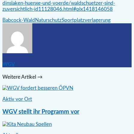
dinslaken-huenxe-und-voerde/waldschuetzer-sind-
zuversichtlich-id11128046.html#plx1418146058
Babcock-Wald
Naturschutz
Sportplatzverlagerung
WGV
Weitere Artikel →
Aktiv vor Ort
WGV stellt ihr Programm vor