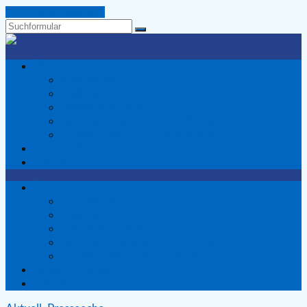
Zum Inhalt springen
Suchen
Wir
Voerder
Über uns
-
Wer wir sind
Die
Fraktion
Wählergemeinschaft
Vereinsvorstand
für
Satzung / Datenschutzordnung
Voerde
Mitglied der UWG Kreis Wesel
Unsere Themen
Kontakt
Über uns
Wer wir sind
Fraktion
Vereinsvorstand
Satzung / Datenschutzordnung
Mitglied der UWG Kreis Wesel
Unsere Themen
Kontakt