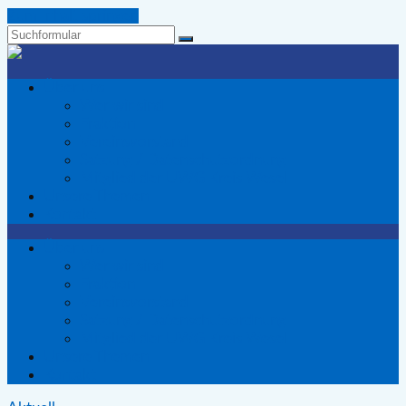
Zum Inhalt springen
Suchen
Wir
Voerder
Über uns
-
Wer wir sind
Die
Fraktion
Wählergemeinschaft
Vereinsvorstand
für
Satzung / Datenschutzordnung
Voerde
Mitglied der UWG Kreis Wesel
Unsere Themen
Kontakt
Über uns
Wer wir sind
Fraktion
Vereinsvorstand
Satzung / Datenschutzordnung
Mitglied der UWG Kreis Wesel
Unsere Themen
Kontakt