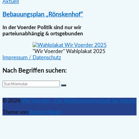
Aktuell
Bebauungsplan „Rönskenhof“
In der Voerder Politik sind nur wir
parteiunabhängig & ortsgebunden
"Wir Voerder" Wahlplakat 2025
Impressum / Datenschutz
Nach Begriffen suchen:
Suchen
Nach
© 2026
Wir Voerder - Die Wählergemeinschaft für Voerde
oben
Theme von
Anders Norén