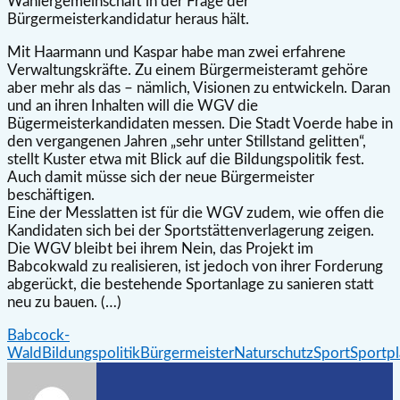
Wählergemeinschaft in der Frage der
Bürgermeisterkandidatur heraus hält.
Mit Haarmann und Kaspar habe man zwei erfahrene
Verwaltungskräfte. Zu einem Bürgermeisteramt gehöre
aber mehr als das – nämlich, Visionen zu entwickeln. Daran
und an ihren Inhalten will die WGV die
Bügermeisterkandidaten messen. Die Stadt Voerde habe in
den vergangenen Jahren „sehr unter Stillstand gelitten“,
stellt Kuster etwa mit Blick auf die Bildungspolitik fest.
Auch damit müsse sich der neue Bürgermeister
beschäftigen.
Eine der Messlatten ist für die WGV zudem, wie offen die
Kandidaten sich bei der Sportstättenverlagerung zeigen.
Die WGV bleibt bei ihrem Nein, das Projekt im
Babcokwald zu realisieren, ist jedoch von ihrer Forderung
abgerückt, die bestehende Sportanlage zu sanieren statt
neu zu bauen. (…)
Babcock-
Wald
Bildungspolitik
Bürgermeister
Naturschutz
Sport
Sportpl