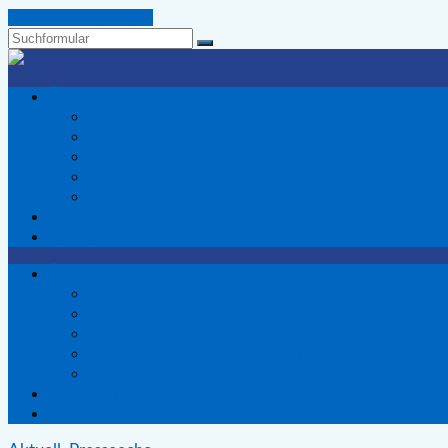
Zum Inhalt springen
Suchen
Wir
Voerder
Über uns
-
Wer wir sind
Die
Fraktion
Wählergemeinschaft
Vereinsvorstand
für
Satzung / Datenschutzordnung
Voerde
Mitglied der UWG Kreis Wesel
Unsere Themen
Kontakt
Über uns
Wer wir sind
Fraktion
Vereinsvorstand
Satzung / Datenschutzordnung
Mitglied der UWG Kreis Wesel
Unsere Themen
Kontakt