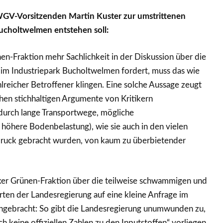
WGV-Vorsitzenden Martin Kuster zur umstrittenen
Bucholtwelmen entstehen soll:
n-Fraktion mehr Sachlichkeit in der Diskussion über die
 im Industriepark Bucholtwelmen fordert, muss das wie
reicher Betroffener klingen. Eine solche Aussage zeugt
chen stichhaltigen Argumente von Kritikern
urch lange Transportwege, mögliche
höhere Bodenbelastung), wie sie auch in den vielen
ruck gebracht wurden, von kaum zu überbietender
er Grünen-Fraktion über die teilweise schwammigen und
en der Landesregierung auf eine kleine Anfrage im
ngebracht: So gibt die Landesregierung unumwunden zu,
h keine offiziellen Zahlen zu den Inputstoffen“ vorliegen.