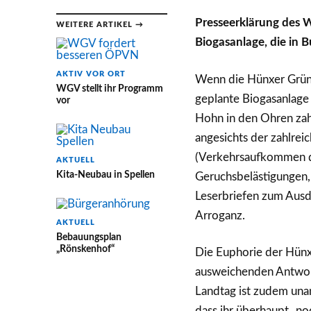
Presseerklärung des 
WEITERE ARTIKEL →
Biogasanlage, die in 
AKTIV VOR ORT
Wenn die Hünxer Grüne
WGV stellt ihr Programm
geplante Biogasanlage
vor
Hohn in den Ohren zahl
angesichts der zahlrei
(Verkehrsaufkommen d
AKTUELL
Kita-Neubau in Spellen
Geruchsbelästigungen, 
Leserbriefen zum Ausd
Arroganz.
AKTUELL
Bebauungsplan
„Rönskenhof“
Die Euphorie der Hünx
ausweichenden Antwort
Landtag ist zudem una
dass ihr überhaupt „noc